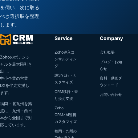
を伺い、次に取る
べき選択肢を整理
します。
Service
Company
Zoho導入コ
会社概要
Zohoのポテンシ
ンサルティン
ブログ・お知
ャルを最大限引き
グ
らせ
出し、
設定代行・カ
中小企業の営業
資料・動画ダ
スタマイズ
ウンロード
DXを伴走支援し
CRM移行・乗
ます。
お問い合わせ
り換え支援
福岡・北九州を拠
Zoho
点に、九州・西日
CRM×AI連携
本から全国まで対
カスタマイズ
応しています。
福岡・九州の
Zoho導入支