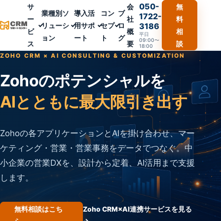
050-
サ
会
無
業種別ソ
導入活
コン
ブ
1722-
ー
社
料
リューシ
用サポ
セプ
ロ
3186
ビ
概
相
平日
ョン
ート
ト
グ
09:00〜
ス
要
談
18:00
ZOHO CRM × AI CONSULTING & CUSTOMIZATION
Zohoのポテンシャルを
AIとともに最大限引き出す
Zohoの各アプリケーションとAIを掛け合わせ、マー
ケティング・営業・営業事務をデータでつなぐ。中
小企業の営業DXを、設計から定着、AI活用まで支援
します。
無料相談はこち
Zoho CRM×AI連携サービスを見る
→