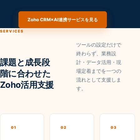
Zoho CRM×AI連携サービスを見る
SERVICES
ツールの設定だけで
終わらず、業務設
課題と成長段
計・データ活用・現
場定着までを一つの
階に合わせた
流れとして支援しま
Zoho活用支援
す。
01
02
03