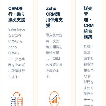
CRM移
Zoho
販売
行・乗り
CRM活
管
換え支援
用伴走支
理・
援
CRM
Salesforce
統合
導入後の定
など既存
構築
着、改善、
CRMから
見積・
追加開発を
Zoho
受注・
継続支援
CRMへ、
請求と
し、CRM
データと業
顧客情
の投資効果
務を止めず
報をつ
を高めま
に段階移行
なぎ、
す。
します。
部門を
またぐ
業務と
データ
を一元