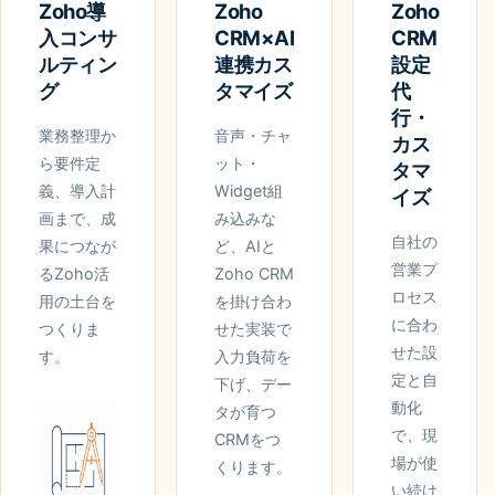
Zoho導
Zoho
Zoho
入コンサ
CRM×AI
CRM
ルティン
連携カス
設定
グ
タマイズ
代
行・
業務整理か
音声・チャ
カス
ら要件定
ット・
タマ
義、導入計
Widget組
イズ
画まで、成
み込みな
自社の
果につなが
ど、AIと
営業プ
るZoho活
Zoho CRM
ロセス
用の土台を
を掛け合わ
に合わ
つくりま
せた実装で
せた設
す。
入力負荷を
定と自
下げ、デー
動化
タが育つ
で、現
CRMをつ
場が使
くります。
い続け