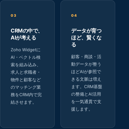
03
04
CRMの中で、
データが育つ
AIが考える
ほど、賢くな
る
Zoho Widgetに
顧客・商談・活
AI・ベクトル検
動データが整う
索を組み込み、
ほどAIが参照で
求人と求職者・
きる文脈は増え
物件と顧客など
ます。CRM基盤
のマッチング業
の整備とAI活用
務をCRM内で完
を一気通貫で支
結させます。
援します。