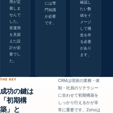
用が定
確認し
には専
着しま
たい数
門知識
せんで
値をイ
が必要
した。
メージ
です。
実運用
して構
を見据
造を作
えた設
る必要
計が必
があり
要でし
ます。
た。
THE KEY
CRMは現状の業務・体
制・社員のリテラシー
成功の鍵は
に合わせて初期構築を
「初期構
しっかり行えるかが非
築」と
常に重要です。Zohoは