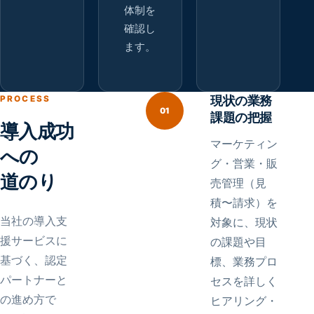
体制を
確認し
ます。
現状の業務
PROCESS
01
課題の把握
導入成功
マーケティン
への
グ・営業・販
道のり
売管理（見
積〜請求）を
当社の導入支
対象に、現状
援サービスに
の課題や目
基づく、認定
標、業務プロ
パートナーと
セスを詳しく
の進め方で
ヒアリング・