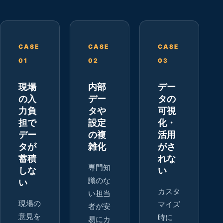
CASE
CASE
CASE
01
02
03
現場
内部
デー
の入
デー
タの
力負
タや
可視
担で
設定
化・
デー
の複
活用
タが
雑化
がさ
蓄積
れな
専門知
しな
い
識のな
い
カスタ
い担当
現場の
マイズ
者が安
意見を
時に
易にカ