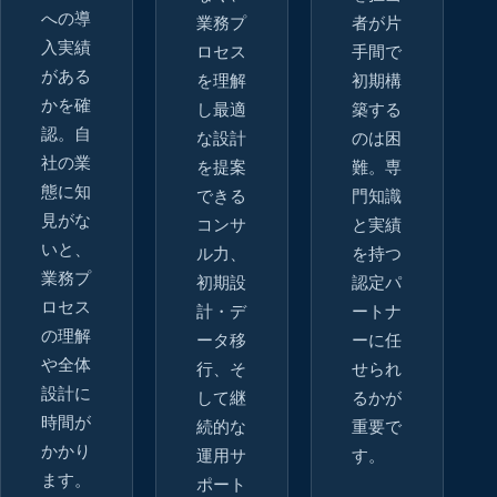
への導
業務プ
者が片
入実績
ロセス
手間で
がある
を理解
初期構
かを確
し最適
築する
認。自
な設計
のは困
社の業
を提案
難。専
態に知
できる
門知識
見がな
コンサ
と実績
いと、
ル力、
を持つ
業務プ
初期設
認定パ
ロセス
計・デ
ートナ
の理解
ータ移
ーに任
や全体
行、そ
せられ
設計に
して継
るかが
時間が
続的な
重要で
かかり
運用サ
す。
ます。
ポート