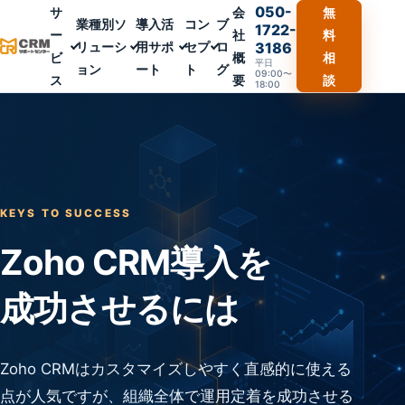
050-
サ
会
無
業種別ソ
導入活
コン
ブ
1722-
ー
社
料
リューシ
用サポ
セプ
ロ
3186
ビ
概
相
平日
ョン
ート
ト
グ
09:00〜
ス
要
談
18:00
KEYS TO SUCCESS
Zoho CRM導入を
成功させるには
Zoho CRMはカスタマイズしやすく直感的に使える
点が人気ですが、組織全体で運用定着を成功させる