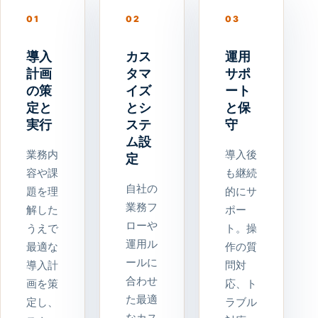
01
02
03
導入
カス
運用
計画
タマ
サポ
の策
イズ
ート
定と
とシ
と保
実行
ステ
守
ム設
業務内
導入後
定
容や課
も継続
自社の
題を理
的にサ
業務フ
解した
ポー
ローや
うえで
ト。操
運用ル
最適な
作の質
ールに
導入計
問対
合わせ
画を策
応、ト
た最適
定し、
ラブル