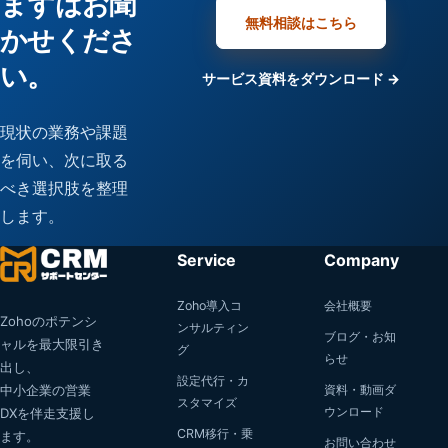
まずはお聞
無料相談はこちら
かせくださ
い。
サービス資料をダウンロード →
現状の業務や課題
を伺い、次に取る
べき選択肢を整理
します。
Service
Company
Zoho導入コ
会社概要
Zohoのポテンシ
ンサルティン
ブログ・お知
ャルを最大限引き
グ
らせ
出し、
設定代行・カ
中小企業の営業
資料・動画ダ
スタマイズ
ウンロード
DXを伴走支援し
CRM移行・乗
ます。
お問い合わせ