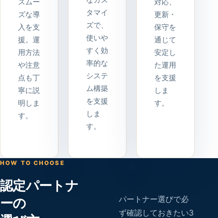
なカス
スムー
対応、
タマイ
ズな導
更新・
ズで、
入を支
保守を
使いや
援。運
通じて
すく効
用方法
安定し
率的な
や注意
た運用
システ
点も丁
を支援
ム構築
寧に説
しま
を支援
明しま
す。
しま
す。
す。
HOW TO CHOOSE
認定パートナ
パートナー選びで必
ーの
ず確認しておきたい3