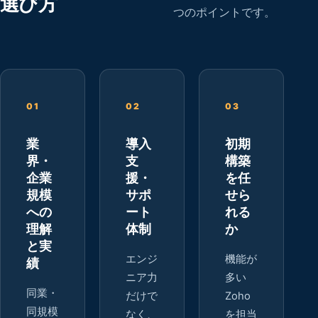
選び方
つのポイントです。
01
02
03
業
導入
初期
界・
支
構築
企業
援・
を任
規模
サポ
せら
への
ート
れる
理解
体制
か
と実
エンジ
機能が
績
ニア力
多い
同業・
だけで
Zoho
同規模
なく、
を担当