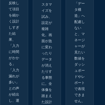
反映し
「デー
スタマ
て項目
タ構
イズを
を細か
造」へ
試み、
く設計
配慮し
設定が
しすぎ
ない
複雑
た結
と、マ
化。画
果、
ネージ
面が急
「入力
ャーが
に変わ
に時間
見たい
ったり
がかか
数値を
データ
る」
ダッシ
が消え
「入力
ュボー
たりす
漏れが
ドやレ
る事態
多い」
ポート
に。全
との声
で表現
体像を
が続出
できま
踏まえ
し、運
せん。
た設計