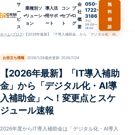
050-
サ
会
無
業種別ソ
導入活
コン
ブ
1722-
ー
社
料
リューシ
用サポ
セプ
ロ
3186
ビ
概
相
平日
ョン
ート
ト
グ
09:00〜
ス
要
談
18:00
ホーム
›
ブログ
›
【2026年最新】「IT導入補助金」から「デジタル化・AI導入補助金」へ！変更点とスケジュール速報
お役立ち情報
2026/1/28
最終更新:
2026/7/24
【2026年最新】「IT導入補助
金」から「デジタル化・AI導
入補助金」へ！変更点とスケ
ジュール速報
2026年度からIT導入補助金は「デジタル化・AI導入