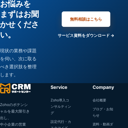
お悩みを
まずはお聞
無料相談はこちら
かせくださ
い。
サービス資料をダウンロード →
現状の業務や課題
を伺い、次に取る
べき選択肢を整理
します。
Service
Company
Zoho導入コ
会社概要
Zohoのポテンシ
ンサルティン
ブログ・お知
ャルを最大限引き
グ
らせ
出し、
設定代行・カ
中小企業の営業
資料・動画ダ
スタマイズ