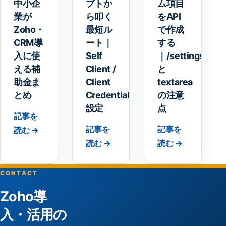
中小企
プトか
ム項目
業が
ら叩く
をAPI
Zoho・
最短ル
で作成
CRM導
ート｜
する
入に使
Self
｜/settings/fiel
える補
Client /
と
助金ま
Client
textarea
とめ
Credentials
の注意
設定
点
記事を
記事を
記事を
読む →
読む →
読む →
CONTACT
Zoho導
入・活用の