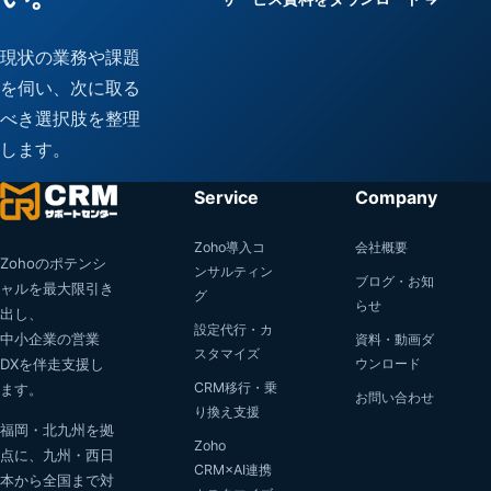
現状の業務や課題
を伺い、次に取る
べき選択肢を整理
します。
Service
Company
Zoho導入コ
会社概要
Zohoのポテンシ
ンサルティン
ブログ・お知
ャルを最大限引き
グ
らせ
出し、
設定代行・カ
中小企業の営業
資料・動画ダ
スタマイズ
ウンロード
DXを伴走支援し
CRM移行・乗
ます。
お問い合わせ
り換え支援
福岡・北九州を拠
Zoho
点に、九州・西日
CRM×AI連携
本から全国まで対