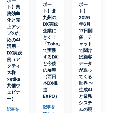
ポー
ポー
ポー
ト】業
ト】北
ト】
務効率
九州の
2026
化と売
DX実践
年6月
上アッ
企業に
17日開
プのた
きく！
催「チ
めのAI
「Zoho」
ャット
活用・
で実践
で聞け
DX実践
するDX
ば顧客
例（ア
と今後
データ
クティ
の展望
が返っ
ス様
（西日
てくる
×etika
本DX推
世界 〜
共催ウ
進
生成AI
ェビナ
EXPO）
と業務
ー）
システ
記事を
ムの現
記事を