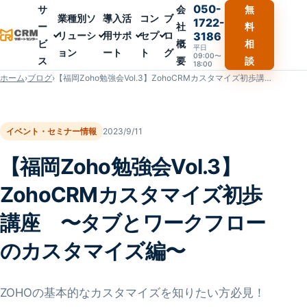
050-
サ
会
無
業種別ソ
導入活
コン
ブ
1722-
ー
社
料
リューシ
用サポ
セプ
ロ
3186
ビ
概
相
平日
ョン
ート
ト
グ
09:00〜
ス
要
談
18:00
ホーム
›
ブログ
›
【福岡Zoho勉強会Vol.3】ZohoCRMカスタマイズ初歩講座 〜タブとワークフローのカスタマイズ編〜
イベント・セミナー情報
2023/9/11
【福岡Zoho勉強会Vol.3】
ZohoCRMカスタマイズ初歩
講座 〜タブとワークフロー
のカスタマイズ編〜
ZOHOの基本的なカスタマイズを知りたい方必見！