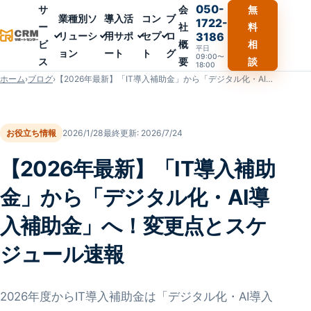
050-
サ
会
無
業種別ソ
導入活
コン
ブ
1722-
ー
社
料
リューシ
用サポ
セプ
ロ
3186
ビ
概
相
平日
ョン
ート
ト
グ
09:00〜
ス
要
談
18:00
ホーム
›
ブログ
›
【2026年最新】「IT導入補助金」から「デジタル化・AI導入補助金」へ！変更点とスケジュール速報
お役立ち情報
2026/1/28
最終更新:
2026/7/24
【2026年最新】「IT導入補助
金」から「デジタル化・AI導
入補助金」へ！変更点とスケ
ジュール速報
2026年度からIT導入補助金は「デジタル化・AI導入