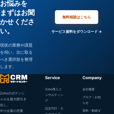
お悩みを
まずはお聞
無料相談はこちら
かせくださ
い。
サービス資料をダウンロード →
現状の業務や課題
を伺い、次に取る
べき選択肢を整理
します。
Service
Company
Zoho導入コ
会社概要
Zohoのポテンシ
ンサルティン
ブログ・お知
ャルを最大限引き
グ
らせ
出し、
設定代行・カ
中小企業の営業
資料・動画ダ
スタマイズ