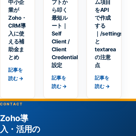
中小企
プトか
ム項目
業が
ら叩く
をAPI
Zoho・
最短ル
で作成
CRM導
ート｜
する
入に使
Self
｜/settings/fiel
える補
Client /
と
助金ま
Client
textarea
とめ
Credentials
の注意
設定
点
記事を
記事を
記事を
読む →
読む →
読む →
CONTACT
Zoho導
入・活用の