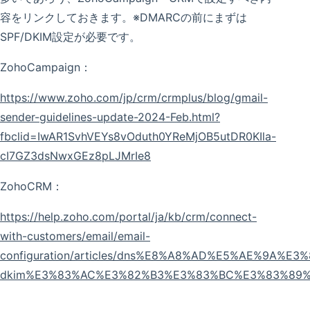
容をリンクしておきます。※DMARCの前にまずは
SPF/DKIM設定が必要です。
ZohoCampaign：
https://www.zoho.com/jp/crm/crmplus/blog/gmail-
sender-guidelines-update-2024-Feb.html?
fbclid=IwAR1SvhVEYs8vOduth0YReMjOB5utDR0KIla-
cI7GZ3dsNwxGEz8pLJMrIe8
ZohoCRM：
https://help.zoho.com/portal/ja/kb/crm/connect-
with-customers/email/email-
configuration/articles/dns%E8%A8%AD%E5%AE%9A%E3
dkim%E3%83%AC%E3%82%B3%E3%83%BC%E3%83%89