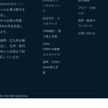
Zoho導入コ
会社概要
Zohoのポテンシ
ンサルティン
ブログ・お知
ャルを最大限引き
グ
らせ
出し、
設定代行・カ
中小企業の営業
資料・動画ダ
スタマイズ
ウンロード
DXを伴走支援し
CRM移行・乗
ます。
お問い合わせ
り換え支援
福岡・北九州を拠
Zoho
点に、九州・西日
CRM×AI連携
本から全国まで対
カスタマイズ
応しています。
福岡・九州の
Zoho導入支
援
© 2022 株式会社etika