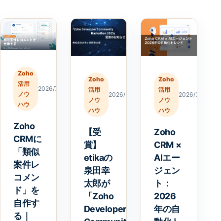
Zoho
Zoho
Zoho
活用
2026/7/20
活用
活用
ノウ
2026/3/23
2026/3/18
ノウ
ノウ
ハウ
ハウ
ハウ
Zoho
【受
Zoho
CRMに
賞】
CRM ×
「類似
etikaの
AIエー
案件レ
泉田幸
ジェン
コメン
太郎が
ト：
ド」を
「Zoho
2026
自作す
Developer
年の自
る｜