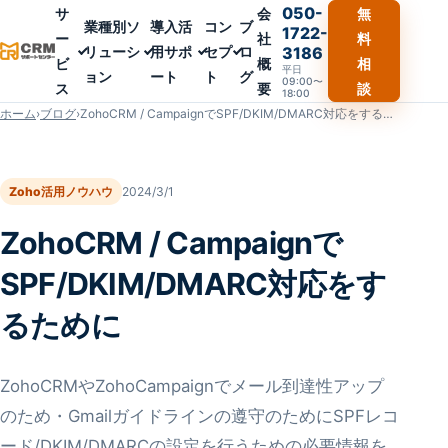
050-
サ
会
無
業種別ソ
導入活
コン
ブ
1722-
ー
社
料
リューシ
用サポ
セプ
ロ
3186
ビ
概
相
平日
ョン
ート
ト
グ
09:00〜
ス
要
談
18:00
ホーム
›
ブログ
›
ZohoCRM / CampaignでSPF/DKIM/DMARC対応をするために
Zoho活用ノウハウ
2024/3/1
ZohoCRM / Campaignで
SPF/DKIM/DMARC対応をす
るために
ZohoCRMやZohoCampaignでメール到達性アップ
のため・Gmailガイドラインの遵守のためにSPFレコ
ード/DKIM/DMARCの設定を行うための必要情報を