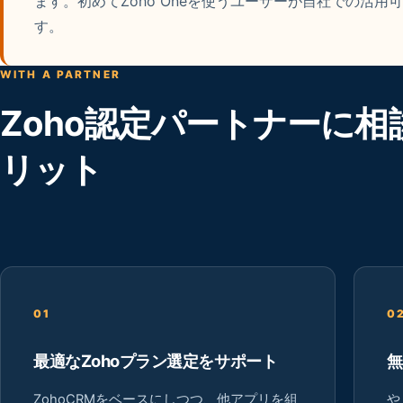
ます。初めてZoho Oneを使うユーザーが自社での活
す。
WITH A PARTNER
Zoho認定パートナーに相
リット
01
0
最適なZohoプラン選定をサポート
無
ZohoCRMをベースにしつつ、他アプリを組
や