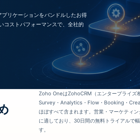
50のアプリケーションをバンドルしたお得
高いコストパフォーマンスで、全社的
Zoho OneはZohoCRM（エンタープライズ
Survey・Analytics・Flow・Booking
め
ほぼすべて含まれます。営業・マーケティン
に適しており、30日間の無料トライアルで
す。