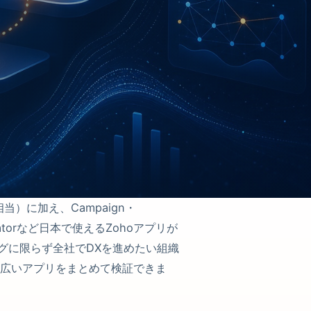
相当）に加え、Campaign・
・Creatorなど日本で使えるZohoアプリが
グに限らず全社でDXを進めたい組織
幅広いアプリをまとめて検証できま