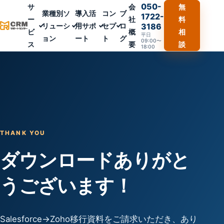
050-
サ
会
無
業種別ソ
導入活
コン
ブ
1722-
ー
社
料
リューシ
用サポ
セプ
ロ
3186
ビ
概
相
平日
ョン
ート
ト
グ
09:00〜
ス
要
談
18:00
THANK YOU
ダウンロードありがと
うございます！
Salesforce→Zoho移行資料をご請求いただき、あり