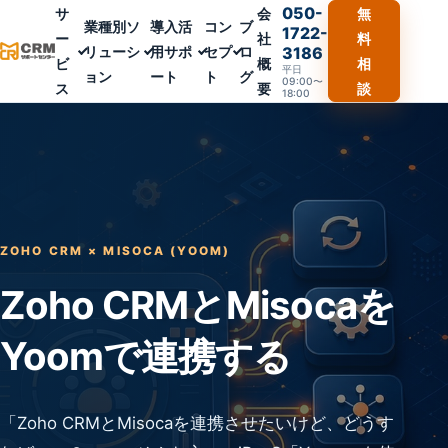
050-
サ
会
無
業種別ソ
導入活
コン
ブ
1722-
ー
社
料
リューシ
用サポ
セプ
ロ
3186
ビ
概
相
平日
ョン
ート
ト
グ
09:00〜
ス
要
談
18:00
ZOHO CRM × MISOCA (YOOM)
Zoho CRMとMisocaを
Yoomで連携する
「Zoho CRMとMisocaを連携させたいけど、どうす