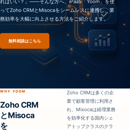
ればいい？」——そんな方へ、iPaaS「Yoom」を使
ってZoho CRMとMisocaをシームレスに連携し、業
務効率を大幅に向上させる方法をご紹介します。
無料相談はこちら
WHY YOOM
Zoho CRMは多くの企
業で顧客管理に利用さ
Zoho CRM
れ、Misocaは経理業務
とMisoca
を効率化する国内シェ
を
アトップクラスのクラ