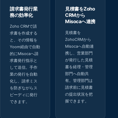
請求書発行業
見積書をZoho
務の効率化
CRMから
Misocaへ連携
Zoho CRMで請
見積書を
求書を作成する
ZohoCRMから
と、その情報を
Misocaへ自動連
Yoom経由で自動
携し、営業部門
的にMisocaへ請
が発行した見積
求書発行指示と
書を経理・管理
して送信。手作
部門へ自動共
業の発行を自動
有。管理部門は
化し、請求ミス
請求前に見積書
を防ぎながらス
の提出状況を把
ピーディに発行
握できます。
できます。