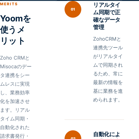
リアルタイ
MERITS
01
ム同期で正
Yoomを
確なデータ
管理
使うメ
リット
ZohoCRMと
連携先ツール
がリアルタイ
Zoho CRMと
ムで同期され
Misocaのデー
るため、常に
タ連携をシー
最新の情報を
ムレスに実現
基に業務を進
し、業務効率
められます。
化を加速させ
ます。リアル
タイム同期・
自動化された
自動化によ
請求書発行・
02