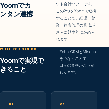
Yoomでカ
ウド会計ソフトです。
この2つをYoomで連携
ンタン連携
することで、経理・営
業・顧客管理の業務が
さらに効率的に進めら
れます。
WHAT YOU CAN DO
Zoho CRMとMisoca
をつなぐことで、
Yoomで実現で
日々の業務がこう変
きること
わります。
01
02