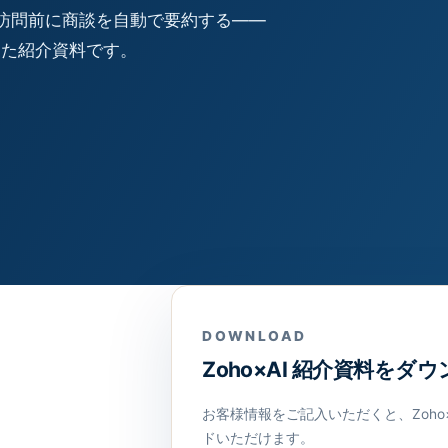
訪問前に商談を自動で要約する——
とめた紹介資料です。
DOWNLOAD
）
Zoho×AI 紹介資料をダ
お客様情報をご記入いただくと、Zoho
ドいただけます。