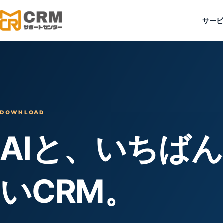
サービ
DOWNLOAD
AIと、いちば
いCRM。