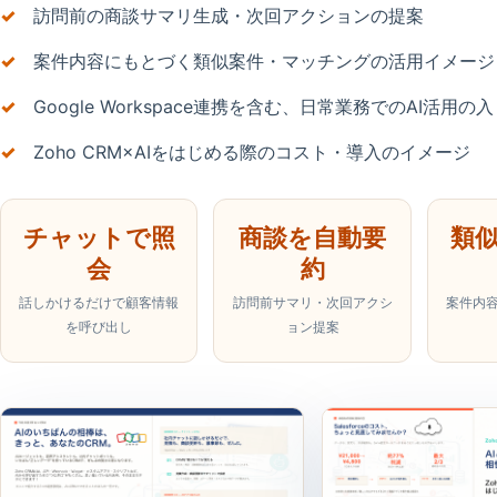
訪問前の商談サマリ生成・次回アクションの提案
案件内容にもとづく類似案件・マッチングの活用イメージ
Google Workspace連携を含む、日常業務でのAI活用の
Zoho CRM×AIをはじめる際のコスト・導入のイメージ
チャットで照
商談を自動要
類
会
約
話しかけるだけで顧客情報
訪問前サマリ・次回アクシ
案件内
を呼び出し
ョン提案