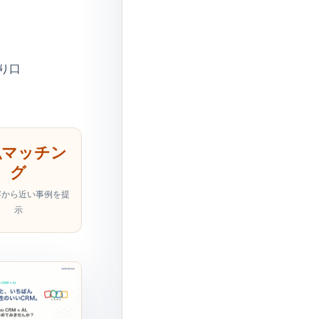
入り口
似マッチン
グ
容から近い事例を提
示