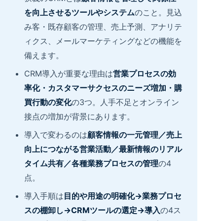
を向上させるツールやシステム
のこと。見込
み客・既存顧客の管理、売上予測、アナリテ
ィクス、メールマーケティングなどの機能を
備えます。
CRM導入が重要な理由は
営業プロセスの効
率化・カスタマーサクセスのニーズ増加・購
買行動の変化
の3つ。人手不足とオンライン
接点の増加が背景にあります。
導入で変わるのは
顧客情報の一元管理／売上
向上につながる営業活動／最新情報のリアル
タイム共有／各種業務プロセスの管理
の4
点。
導入手順は
目的や用途の明確化→業務プロセ
スの棚卸し→CRMツールの選定→導入
の4ス