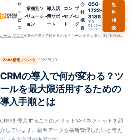
050-
サ
会
無
業種別ソ
導入活
コン
ブ
1722-
ー
社
料
リューシ
用サポ
セプ
ロ
3186
ビ
概
相
平日
ョン
ート
ト
グ
09:00〜
ス
要
談
18:00
ホーム
›
ブログ
›
CRMの導入で何が変わる？ツールを最大限活用するための導入手順とは
Zoho活用ノウハウ
2023/8/23
CRMの導入で何が変わる？ツ
ールを最大限活用するための
導入手順とは
CRMを導入することのメリットやベネフィットを紹
介しています。顧客データを横断管理したいと考え
ている方必見の内容です。