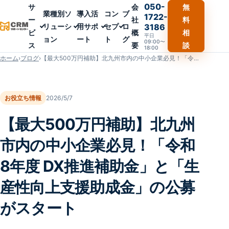
050-
サ
会
無
業種別ソ
導入活
コン
ブ
1722-
ー
社
料
リューシ
用サポ
セプ
ロ
3186
ビ
概
相
平日
ョン
ート
ト
グ
09:00〜
ス
要
談
18:00
ホーム
›
ブログ
›
【最大500万円補助】北九州市内の中小企業必見！「令和8年度 DX推進補助金」と「生産性向上支援助成金」の公募がスタート
お役立ち情報
2026/5/7
【最大500万円補助】北九州
市内の中小企業必見！「令和
8年度 DX推進補助金」と「生
産性向上支援助成金」の公募
がスタート