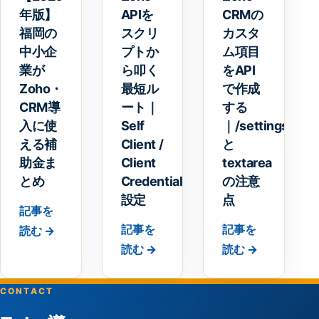
年版】
APIを
CRMの
福岡の
スクリ
カスタ
中小企
プトか
ム項目
業が
ら叩く
をAPI
Zoho・
最短ル
で作成
CRM導
ート｜
する
入に使
Self
｜/settings/fiel
える補
Client /
と
助金ま
Client
textarea
とめ
Credentials
の注意
設定
点
記事を
記事を
記事を
読む →
読む →
読む →
CONTACT