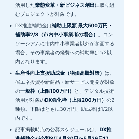
活用した
業態変革・新ビジネス創出
に取り組
むプロジェクトが対象です。
DX推進補助金は
補助上限額 最大500万円・
補助率2/3（市内中小事業者の場合）
。コン
ソーシアムに市内中小事業者以外が参画する
場合、その事業者の経費への補助率は1/2以
内となります。
生産性向上支援助成金（物価高騰対策）
は、
省エネ投資や新商品・新サービス開発が対象
の
一般枠（上限100万円）
と、デジタル技術
活用が対象の
DX強化枠（上限200万円）
の2
種類。下限はともに30万円、助成率は1/2以
内です。
記事掲載時点の公募スケジュールは、
DX推
進補助金が令和8年4月30日〜5月29日17