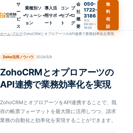
050-
サ
会
無
業種別ソ
導入活
コン
ブ
1722-
ー
社
料
リューシ
用サポ
セプ
ロ
3186
ビ
概
相
平日
ョン
ート
ト
グ
09:00〜
ス
要
談
18:00
ホーム
›
ブログ
›
ZohoCRMとオプロアーツのAPI連携で業務効率化を実現
Zoho活用ノウハウ
2024/5/9
ZohoCRMとオプロアーツの
API連携で業務効率化を実現
ZohoCRMとオプロアーツをAPI連携することで、既
存の帳票フォーマットを最大限に活用しつつ、請求
業務の自動化と効率化を実現することができます。