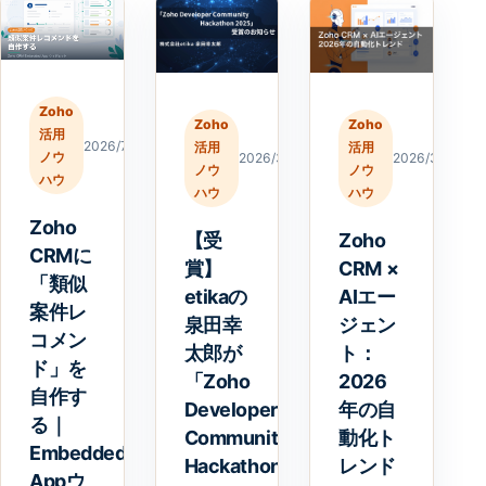
Zoho
Zoho
Zoho
活用
2026/7/20
活用
活用
ノウ
2026/3/23
2026/3/18
ノウ
ノウ
ハウ
ハウ
ハウ
Zoho
【受
Zoho
CRMに
賞】
CRM ×
「類似
etikaの
AIエー
案件レ
泉田幸
ジェン
コメン
太郎が
ト：
ド」を
「Zoho
2026
自作す
Developer
年の自
る｜
Community
動化ト
Embedded
Hackathon
レンド
Appウ