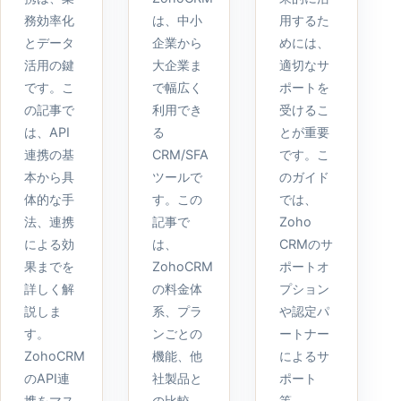
務効率化
は、中小
用するた
とデータ
企業から
めには、
活用の鍵
大企業ま
適切なサ
です。こ
で幅広く
ポートを
の記事で
利用でき
受けるこ
は、API
る
とが重要
連携の基
CRM/SFA
です。こ
本から具
ツールで
のガイド
体的な手
す。この
では、
法、連携
記事で
Zoho
による効
は、
CRMのサ
果までを
ZohoCRM
ポートオ
詳しく解
の料金体
プション
説しま
系、プラ
や認定パ
す。
ンごとの
ートナー
ZohoCRM
機能、他
によるサ
のAPI連
社製品と
ポート
携をマス
の比較、
等、