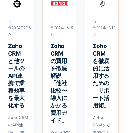
コ
コ
コ
ラ
2024/12/16
ラ
2024/12/15
ラ
2024/12/12
ム
ム
ム
Zoho
Zoho
Zoho
CRM
CRM
CRM
と他ツ
の費用
を徹底
ールの
を徹底
的に活
API連
解説
用する
携で業
「他社
ための
務効率
比較〜
「サポ
を最大
導入に
ート活
化する
かかる
用術」
費用ガ
ZohoCRM
Zoho
イド」
のAPI連
CRMを効
携は、業
ZohoCRM
果的に活