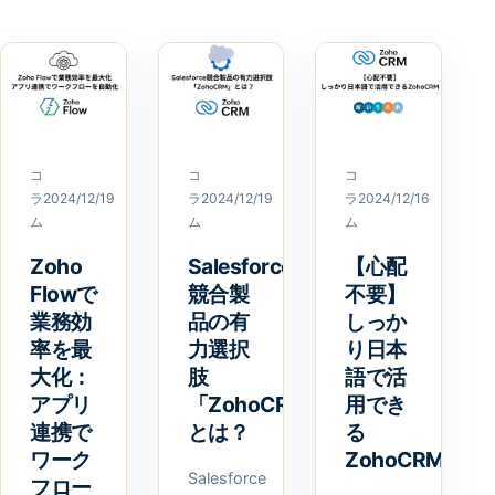
コ
コ
コ
ラ
2024/12/19
ラ
2024/12/19
ラ
2024/12/16
ム
ム
ム
Zoho
Salesforce
【心配
Flowで
競合製
不要】
業務効
品の有
しっか
率を最
力選択
り日本
大化：
肢
語で活
アプリ
「ZohoCRM」
用でき
連携で
とは？
る
ワーク
ZohoCRM
Salesforce
フロー