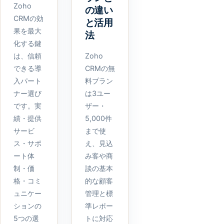
Zoho
の違い
CRMの効
と活用
果を最大
法
化する鍵
は、信頼
Zoho
できる導
CRMの無
入パート
料プラン
ナー選び
は3ユー
です。実
ザー・
績・提供
5,000件
サービ
まで使
ス・サポ
え、見込
ート体
み客や商
制・価
談の基本
格・コミ
的な顧客
ュニケー
管理と標
ションの
準レポー
5つの選
トに対応