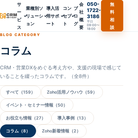
050-
サ
会
無
業種別ソ
導入活
コン
ブ
1722-
ー
社
料
リューシ
用サポ
セプ
ロ
3186
ビ
概
相
平日
ョン
ート
ト
グ
09:00〜
ス
要
談
18:00
BLOG CATEGORY
コラム
CRM・営業DXをめぐる考え方や、支援の現場で感じて
いることを綴ったコラムです。（全8件）
すべて（159）
Zoho活用ノウハウ（59）
イベント・セミナー情報（50）
お役立ち情報（27）
導入事例（13）
コラム（8）
Zoho新着情報（2）