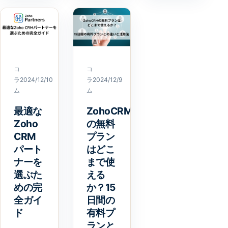
コ
コ
ラ
2024/12/10
ラ
2024/12/9
ム
ム
最適な
ZohoCRM
Zoho
の無料
CRM
プラン
パート
はどこ
ナーを
まで使
選ぶた
える
めの完
か？15
全ガイ
日間の
ド
有料プ
ランと