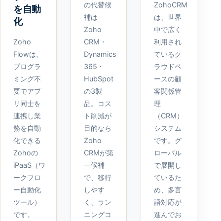
の代替候
ZohoCRM
を自動
補は
は、世界
化
Zoho
中で広く
Zoho
CRM・
利用され
Flowは、
Dynamics
ているク
プログラ
365・
ラウドベ
ミング不
HubSpot
ースの顧
要でアプ
の3製
客関係管
リ同士を
品。コス
理
連携し業
ト削減が
（CRM）
務を自動
目的なら
システム
化できる
Zoho
です。グ
Zohoの
CRMが第
ローバル
iPaaS（ワ
一候補
で展開し
ークフロ
で、移行
ているた
ー自動化
しやす
め、多言
ツール）
く、ラン
語対応が
です。
ニングコ
進んでお