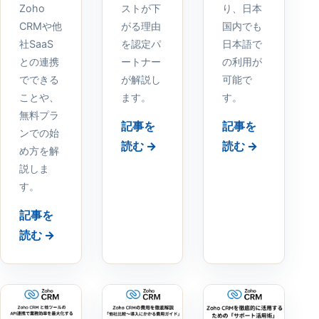
Zoho
ストが下
り、日本
CRMや他
がる理由
国内でも
社SaaS
を認定パ
日本語で
との連携
ートナー
の利用が
でできる
が解説し
可能で
ことや、
ます。
す。
無料プラ
記事を
記事を
ンでの始
読む →
読む →
め方を解
説しま
す。
記事を
読む →