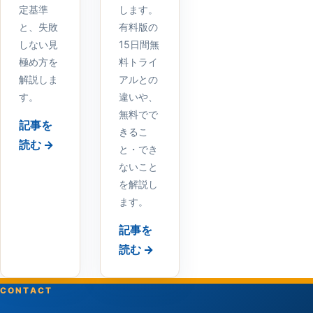
定基準
します。
と、失敗
有料版の
しない見
15日間無
極め方を
料トライ
解説しま
アルとの
す。
違いや、
無料でで
記事を
きるこ
読む →
と・でき
ないこと
を解説し
ます。
記事を
読む →
CONTACT