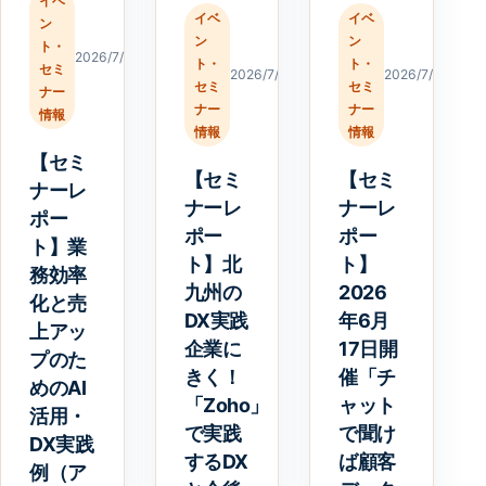
イベ
イベ
イベ
ン
ン
ン
ト・
2026/7/23
ト・
ト・
セミ
2026/7/23
2026/7/20
セミ
セミ
ナー
ナー
ナー
情報
情報
情報
【セミ
【セミ
【セミ
ナーレ
ナーレ
ナーレ
ポー
ポー
ポー
ト】業
ト】北
ト】
務効率
九州の
2026
化と売
DX実践
年6月
上アッ
企業に
17日開
プのた
きく！
催「チ
めのAI
「Zoho」
ャット
活用・
で実践
で聞け
DX実践
するDX
ば顧客
例（ア