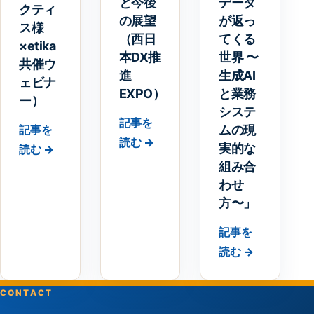
と今後
データ
クティ
の展望
が返っ
ス様
（西日
てくる
×etika
本DX推
世界 〜
共催ウ
進
生成AI
ェビナ
EXPO）
と業務
ー）
システ
記事を
ムの現
記事を
読む →
実的な
読む →
組み合
わせ
方〜」
記事を
読む →
CONTACT