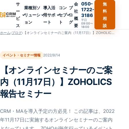
050-
サ
会
無
業種別ソ
導入活
コン
ブ
1722-
ー
社
料
リューシ
用サポ
セプ
ロ
3186
ビ
概
相
平日
ョン
ート
ト
グ
09:00〜
ス
要
談
18:00
ホーム
›
ブログ
›
【オンラインセミナーのご案内（11月17日）】ZOHOLICS報告セミナー
イベント・セミナー情報
2022/9/14
【オンラインセミナーのご案
内（11月17日）】ZOHOLICS
報告セミナー
CRM・MAを導入予定の方必見！ この記事は、2022
年11月17日に実施するオンラインセミナーのご案内
となっています。 ZOHOが毎年行っているイベント