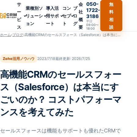
050-
サ
会
無
業種別ソ
導入活
コン
ブ
1722-
ー
社
料
リューシ
用サポ
セプ
ロ
3186
ビ
概
相
平日
ョン
ート
ト
グ
09:00〜
ス
要
談
18:00
ホーム
›
ブログ
›
高機能CRMのセールスフォース（Salesforce）は本当にすごいのか？ コストパフォーマンスを考えてみた
Zoho活用ノウハウ
2023/7/18
最終更新:
2026/7/25
高機能CRMのセールスフォー
ス（Salesforce）は本当にす
ごいのか？ コストパフォーマ
ンスを考えてみた
セールスフォースは機能もサポートも優れたCRMで