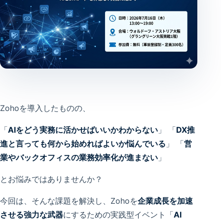
Zohoを導入したものの、
「
AIをどう実務に活かせばいいかわからない
」 「
DX推
進と言っても何から始めればよいか悩んでいる
」 「
営
業やバックオフィスの業務効率化が進まない
」
とお悩みではありませんか？
今回は、そんな課題を解決し、Zohoを
企業成長を加速
させる強力な武器
にするための実践型イベント「
AI