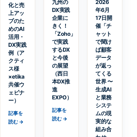
九州の
2026
化と売
DX実践
年6月
上アッ
企業に
17日開
プのた
きく！
催「チ
めのAI
「Zoho」
ャット
活用・
で実践
で聞け
DX実践
するDX
ば顧客
例（ア
と今後
データ
クティ
の展望
が返っ
ス様
（西日
てくる
×etika
本DX推
世界 〜
共催ウ
進
生成AI
ェビナ
EXPO）
と業務
ー）
システ
記事を
ムの現
記事を
読む →
実的な
読む →
組み合