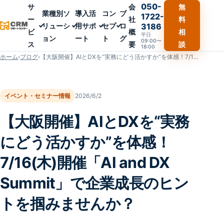
050-
サ
会
無
業種別ソ
導入活
コン
ブ
1722-
ー
社
料
リューシ
用サポ
セプ
ロ
3186
ビ
概
相
平日
ョン
ート
ト
グ
09:00〜
ス
要
談
18:00
ホーム
›
ブログ
›
【大阪開催】AIとDXを“実務にどう活かすか”を体感！7/16(木)開催「AI and DX Summit」で企業成長のヒントを掴みませんか？
イベント・セミナー情報
2026/6/2
【大阪開催】AIとDXを“実務
にどう活かすか”を体感！
7/16(木)開催「AI and DX
Summit」で企業成長のヒン
トを掴みませんか？