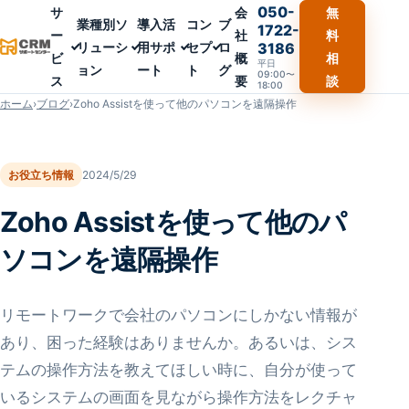
050-
サ
会
無
業種別ソ
導入活
コン
ブ
1722-
ー
社
料
リューシ
用サポ
セプ
ロ
3186
ビ
概
相
平日
ョン
ート
ト
グ
09:00〜
ス
要
談
18:00
ホーム
›
ブログ
›
Zoho Assistを使って他のパソコンを遠隔操作
お役立ち情報
2024/5/29
Zoho Assistを使って他のパ
ソコンを遠隔操作
リモートワークで会社のパソコンにしかない情報が
あり、困った経験はありませんか。あるいは、シス
テムの操作方法を教えてほしい時に、自分が使って
いるシステムの画面を見ながら操作方法をレクチャ