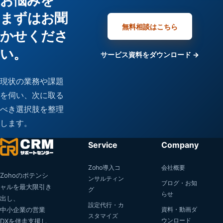
お悩みを
まずはお聞
無料相談はこちら
かせくださ
い。
サービス資料をダウンロード →
現状の業務や課題
を伺い、次に取る
べき選択肢を整理
します。
Service
Company
Zoho導入コ
会社概要
Zohoのポテンシ
ンサルティン
ブログ・お知
ャルを最大限引き
グ
らせ
出し、
設定代行・カ
中小企業の営業
資料・動画ダ
スタマイズ
ウンロード
DXを伴走支援し