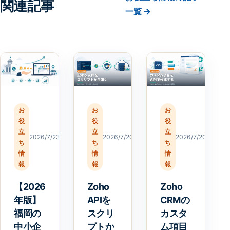
関連記事
一覧 →
お
お
お
役
役
役
立
立
立
2026/7/23
2026/7/20
2026/7/20
ち
ち
ち
情
情
情
報
報
報
【2026
Zoho
Zoho
年版】
APIを
CRMの
福岡の
スクリ
カスタ
中小企
プトか
ム項目