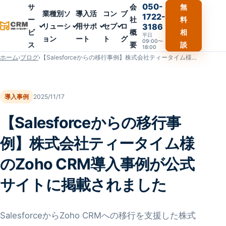
050-
サ
会
無
業種別ソ
導入活
コン
ブ
1722-
ー
社
料
リューシ
用サポ
セプ
ロ
3186
ビ
概
相
平日
ョン
ート
ト
グ
09:00〜
ス
要
談
18:00
ホーム
›
ブログ
›
【Salesforceからの移行事例】株式会社ティータイム様のZoho CRM導入事例が公式サイトに掲載されました
導入事例
2025/11/17
【Salesforceからの移行事
例】株式会社ティータイム様
のZoho CRM導入事例が公式
サイトに掲載されました
SalesforceからZoho CRMへの移行を支援した株式