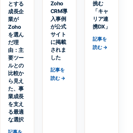
Zoho
挑む
とする
CRM導
「キャ
成長企
入事例
リア連
業が
が公式
携DX」
Zoho
サイト
を選ん
記事を
に掲載
だ理
読む →
されま
由：主
した
要ツー
ルとの
記事を
比較か
読む →
ら見え
た、事
業成長
を支え
る最適
な選択
記事を