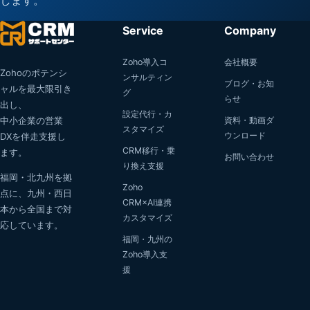
します。
Service
Company
Zoho導入コ
会社概要
Zohoのポテンシ
ンサルティン
ブログ・お知
ャルを最大限引き
グ
らせ
出し、
設定代行・カ
中小企業の営業
資料・動画ダ
スタマイズ
ウンロード
DXを伴走支援し
CRM移行・乗
ます。
お問い合わせ
り換え支援
福岡・北九州を拠
Zoho
点に、九州・西日
CRM×AI連携
本から全国まで対
カスタマイズ
応しています。
福岡・九州の
Zoho導入支
援