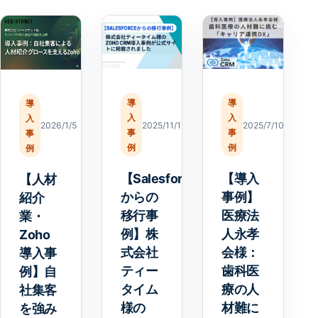
導
導
導
入
入
入
2025/11/17
2025/7/10
2026/1/5
事
事
事
例
例
例
【Salesforce
【導入
【人材
からの
事例】
紹介
移行事
医療法
業・
例】株
人永孝
Zoho
式会社
会様：
導入事
ティー
歯科医
例】自
タイム
療の人
社集客
様の
材難に
を強み