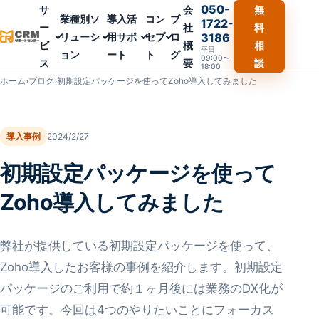
050-
サ
会
無
業種別ソ
導入活
コン
ブ
1722-
ー
社
料
リューシ
用サポ
セプ
ロ
3186
ビ
概
相
平日
ョン
ート
ト
グ
09:00〜
ス
要
談
18:00
ホーム
›
ブログ
›
初期設定パッケージを使ってZoho導入してみました
導入事例
2024/2/27
初期設定パッケージを使って
Zoho導入してみました
弊社が提供している初期設定パッケージを使って、
Zoho導入したお客様の事例を紹介します。初期設定
パッケージのご利用で約１ヶ月後には業務のDX化が
可能です。今回は4つのやりたいことにフォーカス